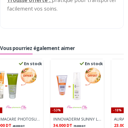
facilement vos soins.
Vous pourriez également aimer
En stock
En stock
-53%
-18%
DERMACARE PHOTOSUN PEAU SECHE TEINTE SPF50+
INNOVADERM SUNNY LAIT SOLAIRE 150ML +MOUSSE 150ML OFFERTE
000
DT
34.000
DT
23.000
48.000
DT
73.000
DT