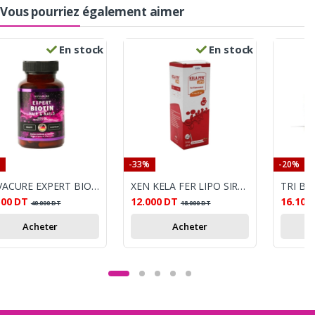
Vous pourriez également aimer
En stock
En stock
-33%
-20%
NOVACURE EXPERT BIOTIN HAIR & NAILS 30 GELULES
XEN KELA FER LIPO SIROP 150ML
500
DT
12.000
DT
16.100
40.000
DT
18.000
DT
Acheter
Acheter