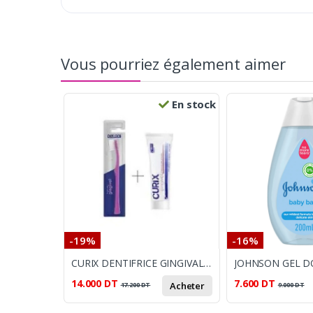
Vous pourriez également aimer
En stock
-19%
-16%
CURIX DENTIFRICE GINGIVAL 75ML + BROSSE A DENTS
JOHNSON GEL D
14.000
DT
7.600
DT
Acheter
17.200
DT
9.000
DT