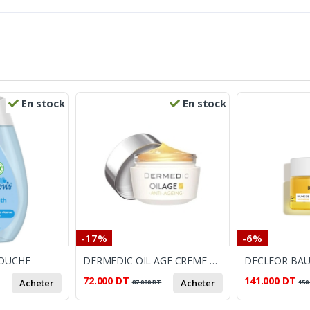
En stock
En stock
-17%
-6%
OUCHE
DERMEDIC OIL AGE CREME DU JOUR NOURRISSANTE ANTI-AGE 50ML
72.000
DT
141.000
DT
Acheter
Acheter
87.000
DT
150