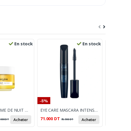
En stock
En stock
-8%
-32%
DECLEOR BAUME DE NUIT MANDARINE VERTE 15ML
EYE CARE MASCARA INTENSE REGARD XXL NOIR 10G
71.000
DT
19.000
DT
Acheter
Acheter
.000
DT
76.900
DT
2