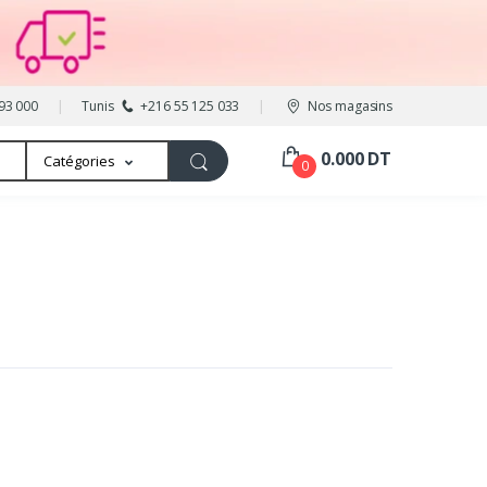
93 000
Tunis
+216 55 125 033
Nos magasins
0.000 DT
Catégories
0