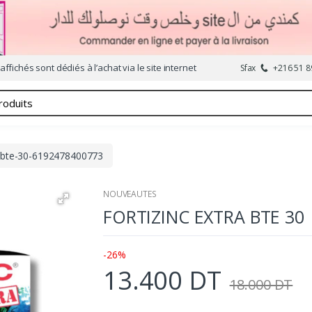
affichés sont dédiés à l’achat via le site internet
Sfax
+216 51 8
ra-bte-30-6192478400773
NOUVEAUTES
FORTIZINC EXTRA BTE 30
-26%
13.400 DT
18.000 DT