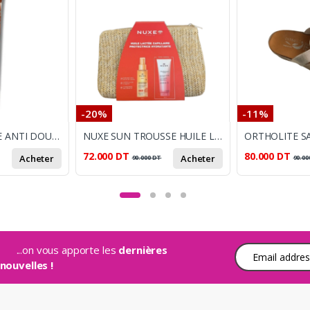
-20%
-11%
DOULOFF CREME ANTI DOULEUR 50ML
NUXE SUN TROUSSE HUILE LACTEE CAPILAIRE PROTECTRICE HYDRATANTE + GELEE DE DOUCHE PARFUMEE OFFERT
72.000
DT
80.000
DT
Acheter
Acheter
90.000
DT
90.00
...on vous apporte les
dernières
Adresse e-mail
nouvelles !