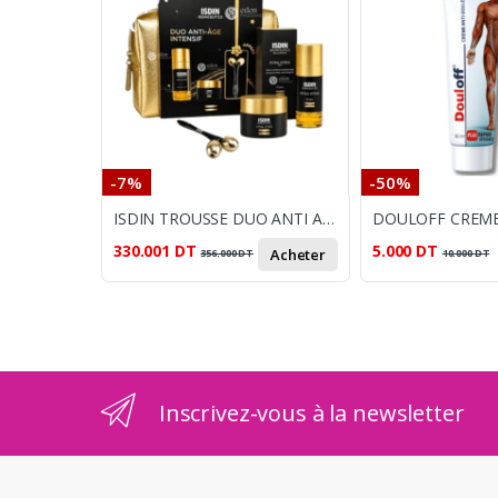
-7%
-50%
ISDIN TROUSSE DUO ANTI AGE
330.001
DT
5.000
DT
Acheter
356.000
DT
10.000
DT
Inscrivez-vous à la newsletter