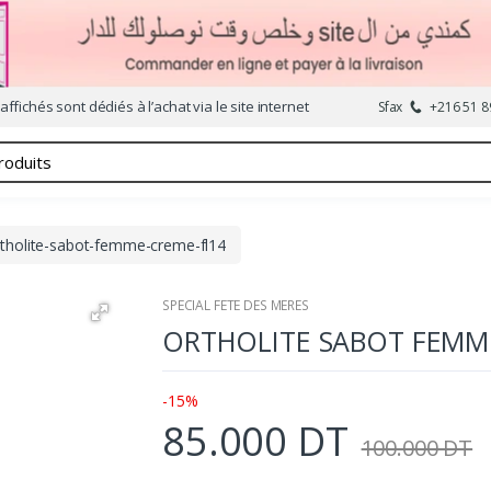
affichés sont dédiés à l’achat via le site internet
Sfax
+216 51 8
rtholite-sabot-femme-creme-fl14
SPECIAL FETE DES MERES
ORTHOLITE SABOT FEMM
-15%
85.000 DT
100.000 DT