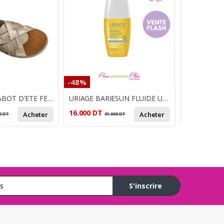
-48%
-21%
ORTHOLITE SABOT D'ETE FEMME LAME BEIGE DORE
URIAGE BARIESUN FLUIDE ULTRA LEGER SPF50+ 30ML
16.000
DT
95.000
DT
Acheter
Acheter
0
DT
31.000
DT
1
S'inscrire