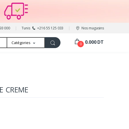
93 000
Tunis
+216 55 125 033
Nos magasins
0.000 DT
Catégories
0
E CREME