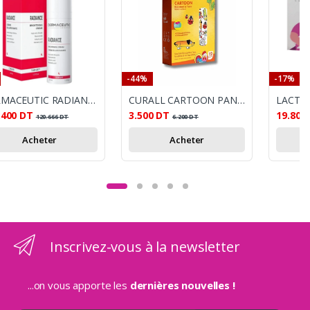
-44%
-17%
DERMACEUTIC RADIANCE CREME ECLAIRCISSANTE 30ML
CURALL CARTOON PANS B/12
LACTA+
.400
DT
3.500
DT
19.800
120.666
DT
6.200
DT
Acheter
Acheter
Inscrivez-vous à la newsletter
...on vous apporte les
dernières nouvelles !