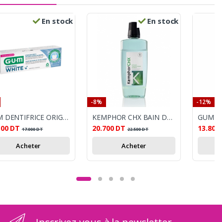
En stock
En stock
-8%
-12%
GUM DENTIFRICE ORIGINAL WHITE 75 ML
KEMPHOR CHX BAIN DE BOUCHE 500ML
GUM BR
500
DT
20.700
DT
13.800
17.000
DT
22.500
DT
Acheter
Acheter