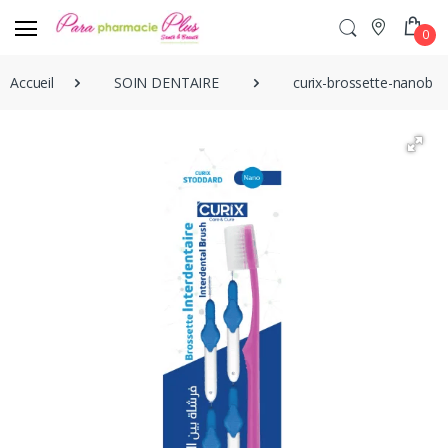
0
Accueil
SOIN DENTAIRE
curix-brossette-nanobro