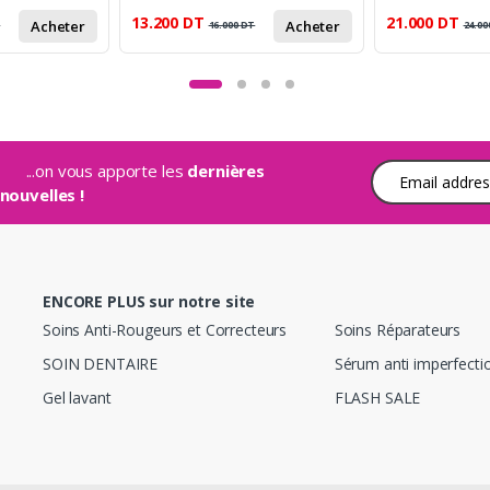
13.200
DT
21.000
DT
Acheter
Acheter
T
16.000
DT
24.00
...on vous apporte les
dernières
Adresse e-mail
nouvelles !
ENCORE PLUS sur notre site
Soins Anti-Rougeurs et Correcteurs
Soins Réparateurs
SOIN DENTAIRE
Sérum anti imperfecti
Gel lavant
FLASH SALE