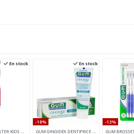
En stock
En stock
-18%
-13%
ELGYDIUM MONSTER KIDS BROSSE A DENTS SOUPLE 2/6 ANS
GUM GINGIDEX DENTIFRICE 75ML