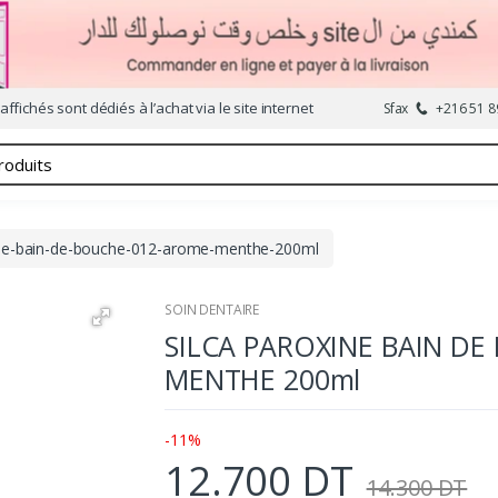
affichés sont dédiés à l’achat via le site internet
Sfax
+216 51 8
ine-bain-de-bouche-012-arome-menthe-200ml
SOIN DENTAIRE
SILCA PAROXINE BAIN D
MENTHE 200ml
-11%
12.700 DT
14.300 DT