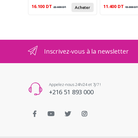
16.100
DT
11.400
DT
Acheter
22.600
DT
13.000
D
Inscrivez-vous à la newsletter
Appelez-nous 24h/24 et 7j/7 !
+216 51 893 000