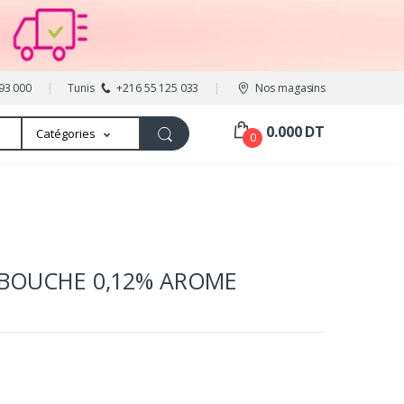
93 000
Tunis
+216 55 125 033
Nos magasins
0.000 DT
Catégories
0
E BOUCHE 0,12% AROME