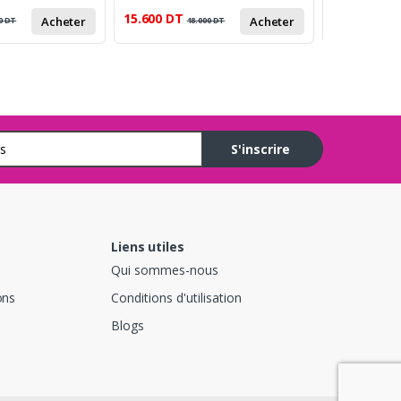
15.600
DT
13.800
DT
Acheter
Acheter
0
DT
18.000
DT
1
S'inscrire
Liens utiles
Qui sommes-nous
ons
Conditions d'utilisation
Blogs