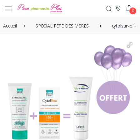
0
Accueil
SPECIAL FETE DES MERES
cytolsun-oil-c