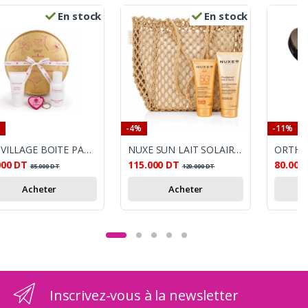
En stock
En stock
-4%
-11%
ECOVILLAGE BOITE PARFUM SENSUAL MOMENT
NUXE SUN LAIT SOLAIRE SPF50+ + HUILE DE DOUCHE 200ML + SAC OFFERTS
000
DT
115.000
DT
80.000
85.000
DT
120.000
DT
Acheter
Acheter
Inscrivez-vous à la newsletter