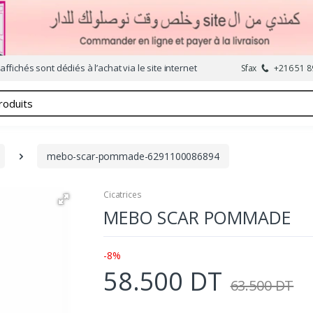
affichés sont dédiés à l’achat via le site internet
Sfax
+216 51 8
mebo-scar-pommade-6291100086894
Cicatrices
MEBO SCAR POMMADE
-8%
58.500 DT
63.500 DT