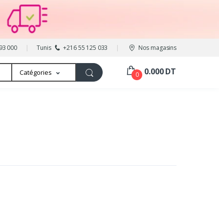
93 000
Tunis
+216 55 125 033
Nos magasins
0.000 DT
Catégories
0