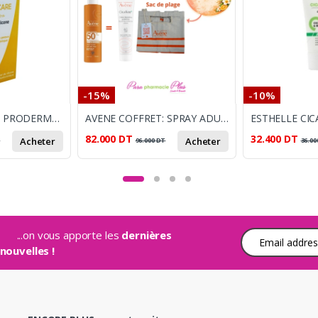
-15%
-10%
CICACARE ULTRA PRODERMA GEL DE SILICONE 30ML
AVENE COFFRET: SPRAY ADULTE 50+ 200ML + AVENE CICALFATE + CREME 40ML + SAC DE PLAGE OFFERT
82.000
DT
32.400
DT
Acheter
Acheter
T
96.000
DT
36.00
...on vous apporte les
dernières
Adresse e-mail
nouvelles !