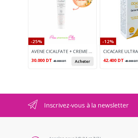
-25%
-12%
AVENE CICALFATE + CREME REPARATRICE 40 ml
30.000
DT
42.400
DT
Acheter
40.000
DT
48.000
D
Inscrivez-vous à la newsletter