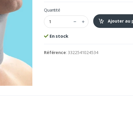
Quantité
Ajouter au 
En stock
Référence
: 3322541024534