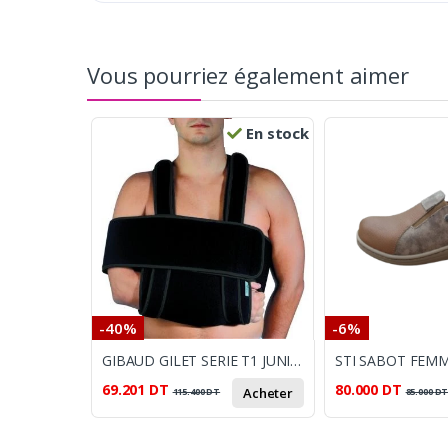
Vous pourriez également aimer
En stock
-40%
-6%
GIBAUD GILET SERIE T1 JUNIOR 4209
STI SABOT FEMM
69.201
DT
80.000
DT
Acheter
115.400
DT
85.000
D