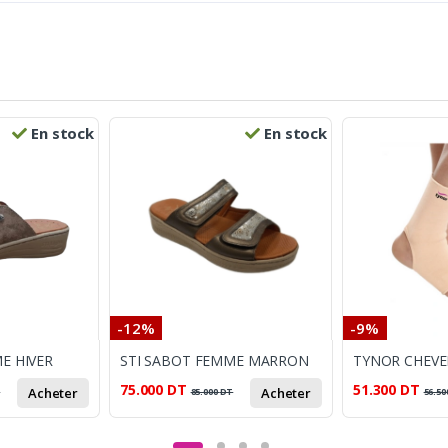
En stock
En stock
-12%
-9%
E HIVER
STI SABOT FEMME MARRON
75.000
DT
51.300
DT
Acheter
Acheter
T
85.000
DT
56.50