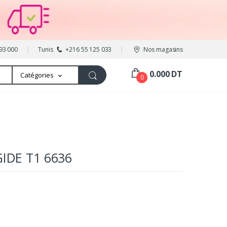
93 000
Tunis
+216 55 125 033
Nos magasins
0.000 DT
Catégories
0
IDE T1 6636