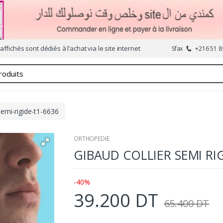
affichés sont dédiés à l’achat via le site internet
Sfax
+216 51 8
semi-rigide-t1-6636
ORTHOPEDIE
GIBAUD COLLIER SEMI RIG
-40%
39.200 DT
65.400 DT