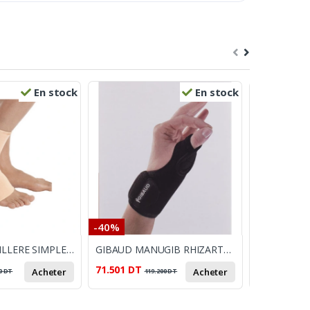
En stock
En stock
-40%
-28%
TYNOR CHEVEILLERE SIMPLE PAIR MEDIUM D03
GIBAUD MANUGIB RHIZARTTHROSE FONCTION T2
71.501
DT
45.000
DT
Acheter
Acheter
0
DT
119.200
DT
6