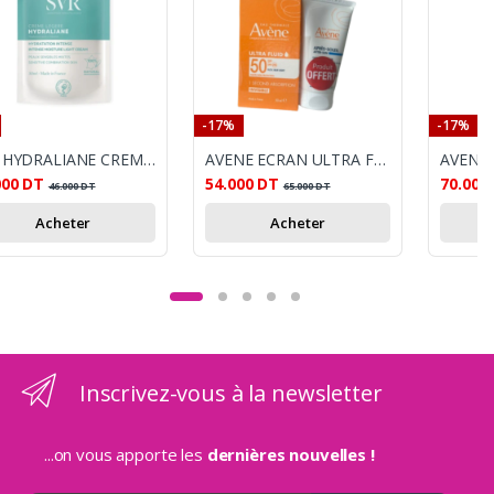
-17%
-17%
SVR HYDRALIANE CREME LEGERE 50ML
AVENE ECRAN ULTRA FLUID INVISIBLE SPF50+ 50ML + APRES SOLEIL OFFERT
000
DT
54.000
DT
70.001
46.000
DT
65.000
DT
Acheter
Acheter
Inscrivez-vous à la newsletter
...on vous apporte les
dernières nouvelles !