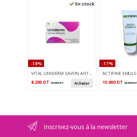
En stock
-18%
-17%
VITAL UNIDERM SAVON ANTI TACHES BRUNES 90G
8.200
DT
15.000
DT
Acheter
10.000
DT
18.000
D
Inscrivez-vous à la newsletter