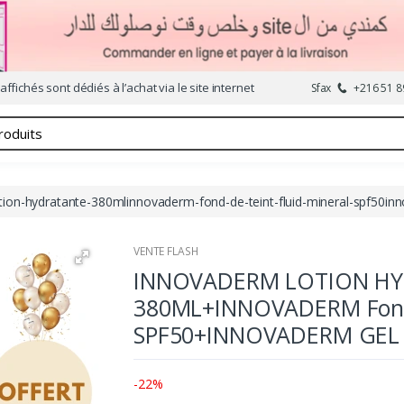
affichés sont dédiés à l’achat via le site internet
Sfax
+216 51 8
tion-hydratante-380mlinnovaderm-fond-de-teint-fluid-mineral-spf50in
VENTE FLASH
INNOVADERM LOTION H
380ML+INNOVADERM Fond
SPF50+INNOVADERM GEL
-22%