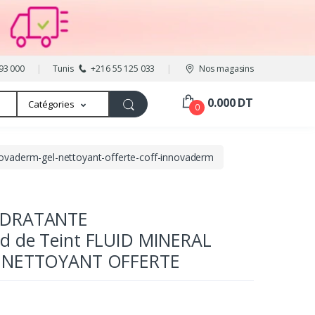
93 000
Tunis
+216 55 125 033
Nos magasins
0.000 DT
Catégories
0
novaderm-gel-nettoyant-offerte-coff-innovaderm
YDRATANTE
 de Teint FLUID MINERAL
 NETTOYANT OFFERTE