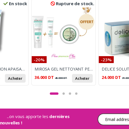
En stock
Rupture de stock.
-20%
-23%
ACTIFINE EMULSION APAISANTE REPARATRICE 180ML
MIROSA GEL NETTOYANT PEAU MIXTE A GRASSE 200ML+ CREME ANTI ACNE 20ML+ ALMAFLORE ARGILE VERTE 200G OFFERT
36.000
DT
24.000
DT
Acheter
Acheter
T
45.000
DT
31.00
...on vous apporte les
dernières
Adresse e-mail
nouvelles !