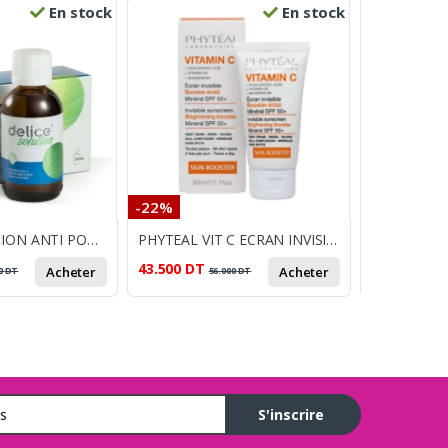
En stock
En stock
-22%
-14%
DELICE SOLUTION ANTI POUX FL 50ML
PHYTEAL VIT C ECRAN INVISIBLE MINERAL SPF50+ 50ML
43.500
DT
56.000
DT
Acheter
Acheter
0
DT
56.000
DT
6
S'inscrire