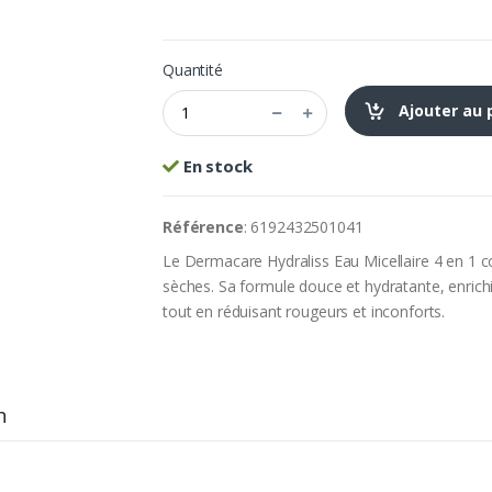
Quantité
Ajouter au 
En stock
Référence
: 6192432501041
Le Dermacare Hydraliss Eau Micellaire 4 en 1 c
sèches. Sa formule douce et hydratante, enrichi
tout en réduisant rougeurs et inconforts.
n