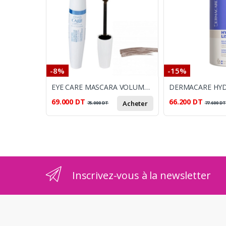
-8%
-15%
EYE CARE MASCARA VOLUMATEUR WATERPROOF BRUN 11GR
69.000
DT
66.200
DT
Acheter
75.000
DT
77.600
D
Inscrivez-vous à la newsletter