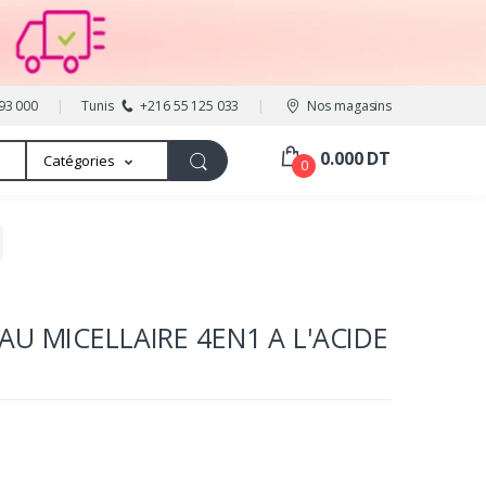
93 000
Tunis
+216 55 125 033
Nos magasins
0.000 DT
Catégories
0
U MICELLAIRE 4EN1 A L'ACIDE