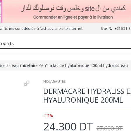
affichés sont dédiés à l’achat via le site internet
Sfax
+216 51 8
aliss-eau-micellaire-4en1-a-lacide-hyaluronique-200ml-hydraliss-eau
NOUVEAUTES
DERMACARE HYDRALISS EA
HYALURONIQUE 200ML
-12%
24.300 DT
27.600 DT