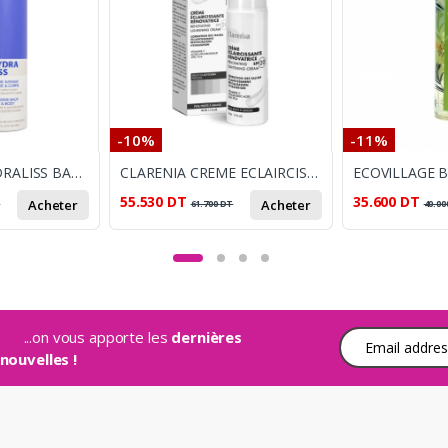
-10%
-11%
DERMACARE HYDRALISS BAUME INTENSIF 500ML
CLARENIA CREME ECLAIRCISSANTE RENOVATRICE SPF20 PEAU MIXTE A GRASSE 50ML
55.530
DT
35.600
DT
Acheter
Acheter
T
61.700
DT
40.00
...on vous apporte les
dernières
Adresse e-mail
nouvelles !