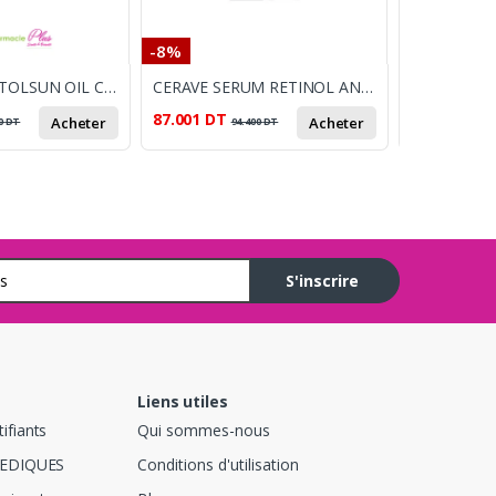
-8%
-8%
CYTOLNAT CYTOLSUN OIL CONTROL 50 ML +CYTOL BASI 50ML OFFERTE
CERAVE SERUM RETINOL ANTI-MARQUES 30ML
87.001
DT
38.900
DT
Acheter
Acheter
0
DT
94.400
DT
4
S'inscrire
Liens utiles
ifiants
Qui sommes-nous
EDIQUES
Conditions d'utilisation