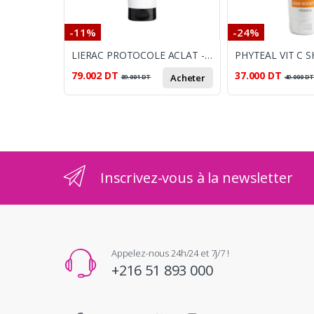
-11%
-24%
LIERAC PROTOCOLE ACLAT - LE MASQUE PEELING 75ML
79.002
DT
37.000
DT
Acheter
89.001
DT
49.000
D
Inscrivez-vous à la newsletter
Appelez-nous 24h/24 et 7j/7 !
+216 51 893 000