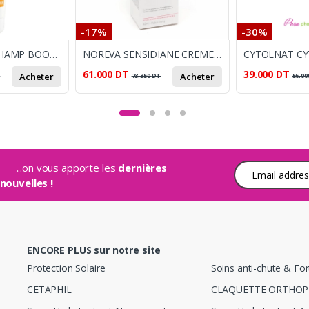
-17%
-30%
PHYTEAL VIT C SHAMP BOOSTER 3 CHEV GRAS 250ML
NOREVA SENSIDIANE CREME RICHE APISANTE 40ML
61.000
DT
39.000
DT
Acheter
Acheter
T
73.350
DT
56.00
...on vous apporte les
dernières
Adresse e-mail
nouvelles !
ENCORE PLUS sur notre site
Protection Solaire
Soins anti-chute & Fort
CETAPHIL
CLAQUETTE ORTHOP