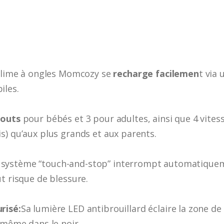
a lime à ongles Momcozy se
recharge facilemen
t via 
iles.
outs
pour bébés et 3 pour adultes, ainsi que 4 vitess
s) qu’aux plus grands et aux parents.
 système “touch-and-stop” interrompt automatiqueme
t risque de blessure.
risé:
Sa lumière LED antibrouillard éclaire la zone de
 même dans le noir.