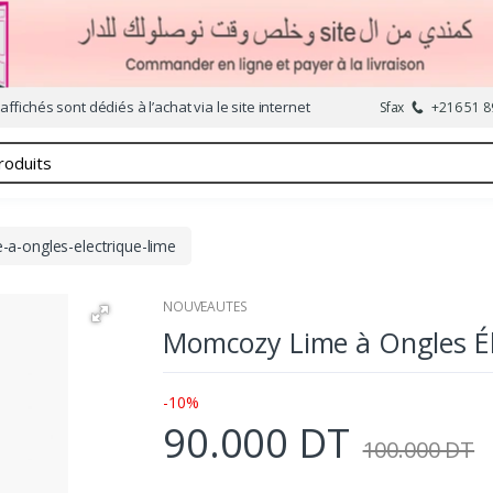
affichés sont dédiés à l’achat via le site internet
Sfax
+216 51 8
a-ongles-electrique-lime
NOUVEAUTES
Momcozy Lime à Ongles Él
-10%
90.000 DT
100.000 DT