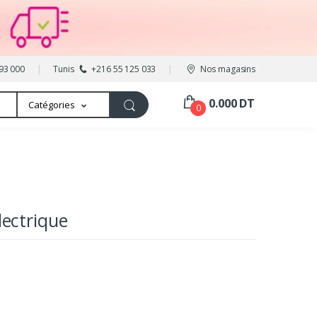
93 000
Tunis
+216 55 125 033
Nos magasins
0.000 DT
Catégories
0
ectrique