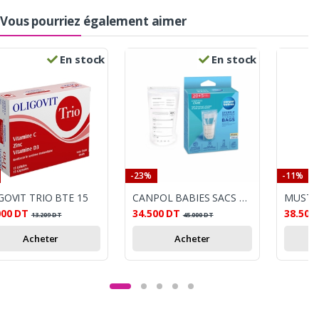
Vous pourriez également aimer
En stock
En stock
-23%
-11%
GOVIT TRIO BTE 15
CANPOL BABIES SACS DE CONSERVATION DU LAIT MATERNEL 25PCS,150ML
000
DT
34.500
DT
38.500
13.209
DT
45.000
DT
Acheter
Acheter