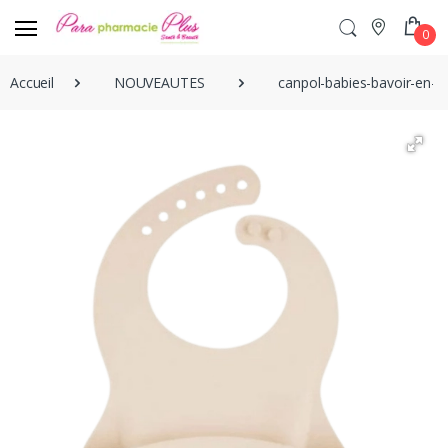
0
Accueil
NOUVEAUTES
canpol-babies-bavoir-en-s