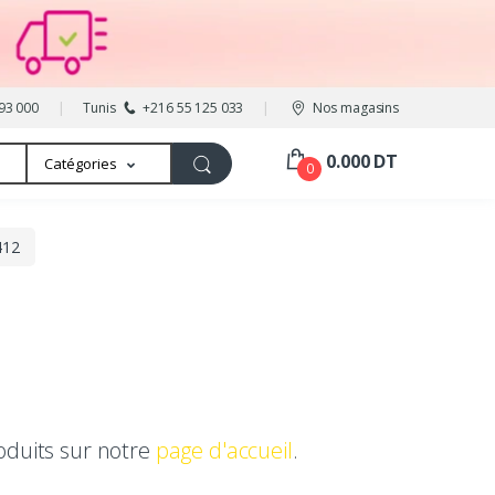
93 000
Tunis
+216 55 125 033
Nos magasins
0.000 DT
Catégories
0
412
oduits sur notre
page d'accueil
.