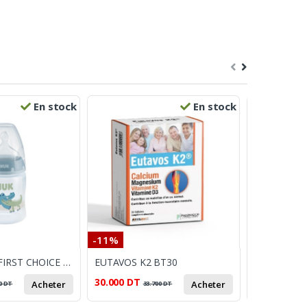
En stock
En stock
-11%
-12%
NUK BIBRON FIRST CHOICE TEMPERATUR CONTROL 0-6Mois 150 ml
EUTAVOS K2 BT30
30.000
DT
57.500
DT
Acheter
Acheter
0
DT
33.700
DT
6