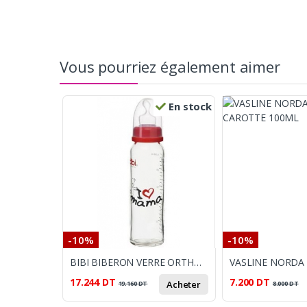
Vous pourriez également aimer
En stock
-10%
-10%
BIBI BIBERON VERRE ORTHO 240 ML
17.244
DT
7.200
DT
Acheter
19.160
DT
8.000
DT