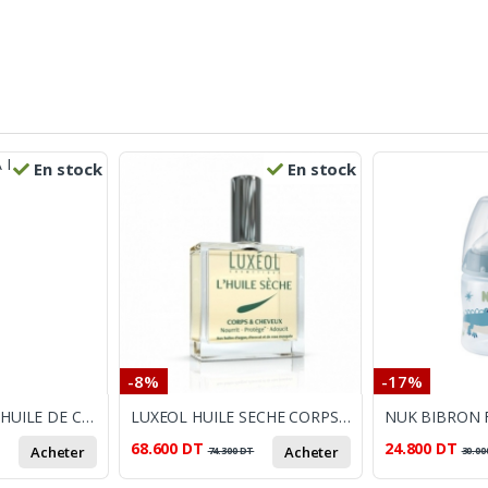
En stock
En stock
-8%
-17%
VASLINE NORDA HUILE DE CAROTTE 100ML
LUXEOL HUILE SECHE CORPS ET CHEVEUX 100ML
68.600
DT
24.800
DT
Acheter
Acheter
74.300
DT
30.00