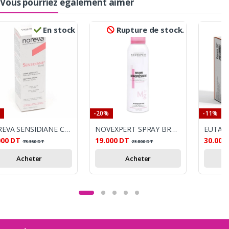
Vous pourriez également aimer
En stock
Rupture de stock.
-20%
-11%
NOREVA SENSIDIANE CREME RICHE APISANTE 40ML
NOVEXPERT SPRAY BRUME MAGNESIUM 150ML
EUTAVO
000
DT
19.000
DT
30.000
73.350
DT
23.800
DT
Acheter
Acheter