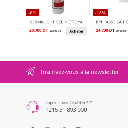
-8%
-18%
DERMALIGHT GEL NETTOYANT 150ML
20.700
DT
24.700
DT
Acheter
22.500
DT
30.000
D
Inscrivez-vous à la newsletter
Appelez-nous 24h/24 et 7j/7 !
+216 51 893 000