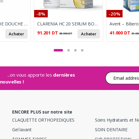
-8%
-20%
BYPHASSE LAIT DE DOUCHE 2L ROSE MUSQUEE
CLARENIA HC 20 SERUM BOOSTER 30ML
91.201
DT
41.000
DT
Acheter
Acheter
T
98.900
DT
51.00
...on vous apporte les
dernières
Adresse e-mail
nouvelles !
ENCORE PLUS sur notre site
CLAQUETTE ORTHOPEDIQUES
Soins Hydratants et N
Gel lavant
SOIN DENTAIRE