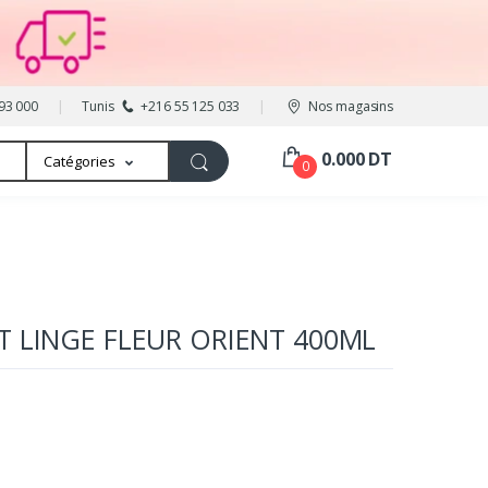
93 000
Tunis
+216 55 125 033
Nos magasins
0.000 DT
Catégories
0
T LINGE FLEUR ORIENT 400ML