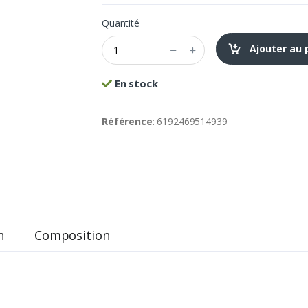
Quantité
Ajouter au 
En stock
Référence
: 6192469514939
n
Composition