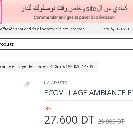
affichés sont dédiés à l’achat via le site internet
Sfax
+216 51 8
biance-et-linge-fleur-orient-400ml-6192469514939
NOUVEAUTES
ECOVILLAGE AMBIANCE E
-8%
27.600 DT
29.900 DT