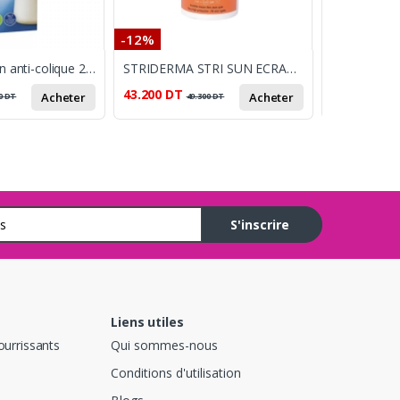
-12%
-16%
Avent – Biberon anti-colique 260 ml (1 mois +)
STRIDERMA STRI SUN ECRAN INVISIBLE ANTI TACHE SPF50+ 50 ML
43.200
DT
154.300
DT
Acheter
Acheter
0
DT
49.300
DT
S'inscrire
Liens utiles
ourrissants
Qui sommes-nous
Conditions d'utilisation