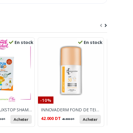
En stock
En stock
-10%
-26%
MEDICARE POUXSTOP SHAMPOOING ANTI POUX + LOTION ASSAINISSANTE
INNOVADERM FOND DE TEINT SPF 50+ FLUID 01 30ML
42.000
DT
58.000
DT
Acheter
Acheter
0
DT
46.800
DT
7