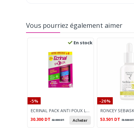
Vous pourriez également aimer
En stock
-5%
-26%
ECRINAL PACK ANTI POUX LOTION+SHAMPOOING (PEIGNE OFFERT)
30.300
DT
53.501
DT
Acheter
32.000
DT
72.500
D