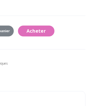
Acheter
panier
iques