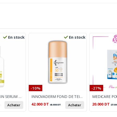
En stock
En stock
-10%
-27%
RONCEY SEBIASKIN SERUM ZN 30ML
INNOVADERM FOND DE TEINT SPF 50+ FLUID 02 30ML
42.000
DT
20.000
DT
Acheter
Acheter
T
46.800
DT
27.30