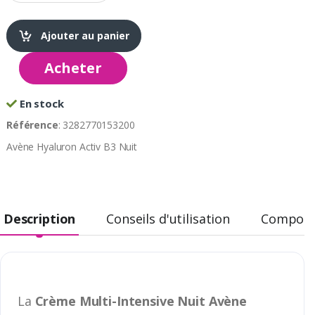
Ajouter au panier
Acheter
En stock
Référence
: 3282770153200
Avène Hyaluron Activ B3 Nuit
Description
Conseils d'utilisation
Composi
La
Crème Multi-Intensive Nuit Avène