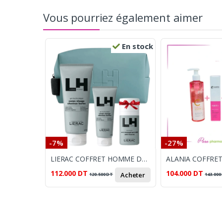
Vous pourriez également aimer
En stock
-7%
-27%
LIERAC COFFRET HOMME DEO GRAT
112.000
DT
104.000
DT
Acheter
120.500
DT
143.000