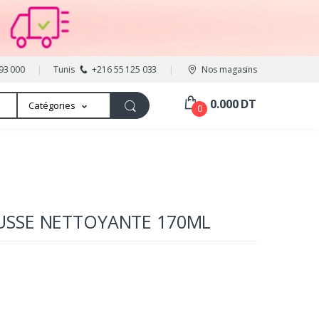
93 000
Tunis
+216 55 125 033
Nos magasins
0.000 DT
Catégories
0
SSE NETTOYANTE 170ML