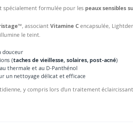
t spécialement formulée pour les
peaux sensibles s
ristage™
, associant
Vitamine C
encapsulée, Lightder
llumine le teint.
n douceur
ions (
taches de vieillesse, solaires, post-acné
)
eau thermale et au D-Panthénol
 un nettoyage délicat et efficace
idienne, y compris lors d’un traitement éclaircissant