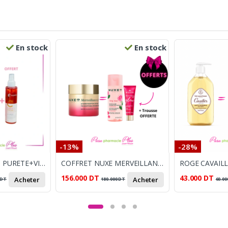
En stock
En stock
-13%
-28%
ALANIA COFFRET PURETE+VIT C GEL NETTOYANT 250ML+ CREME HYDRATANTE 50ML+ EAU TONIQUE 150ML ET TOUSSE OFFERTS
COFFRET NUXE MERVEILLANCE LIFT + NUXE VERY ROSE DEMAQUILLENTE + CREME GLOW +TROSSE OFFERTS
156.000
DT
43.000
DT
Acheter
Acheter
DT
180.000
DT
60.00