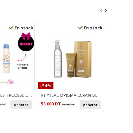
En stock
En stock
-34%
-7%
ROGE CAVAILLES TROUSSE UHT HUILE LAVENTE+DEO 20ML
PHYTEAL DPIGMA ECRAN BEIGE ROSE SPF50+ 50ML +DPIGMA EAU MICELLAIRE A L’ALOE VERA 150ML
53.000
DT
155.000
DT
Acheter
Acheter
0
DT
80.000
DT