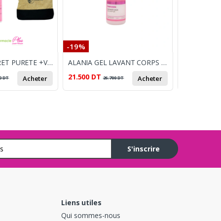
-19%
-14%
ALANIA COFFRET PURETE +VIT C CREME HYDRATANTE 50ML+ ALANIA GEL NETTOYANT 250ML+TROUSSE OFFERT
ALANIA GEL LAVANT CORPS ROSE BOISEE 350ML
21.500
DT
146.000
DT
Acheter
Acheter
0
DT
26.700
DT
S'inscrire
Liens utiles
Qui sommes-nous