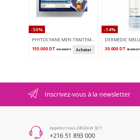
-50%
-14%
PHYTOCYANE MEN TRAITEMENT ANTI-CHUTE HOMME 12*3,5ML
155.000
DT
30.000
DT
Acheter
310.000
DT
35.000
D
Inscrivez-vous à la newsletter
Appelez-nous 24h/24 et 7j/7 !
+216 51 893 000