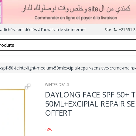
affichés sont dédiés à l’achat via le site internet
Sfax
+216 51 8
-spf-50-teinte-light-medium-50mlexcipial-repair-sensitive-creme-mains
WINTER DEALS
DAYLONG FACE SPF 50+ 
50ML+EXCIPIAL REPAIR S
OFFERT
-8%