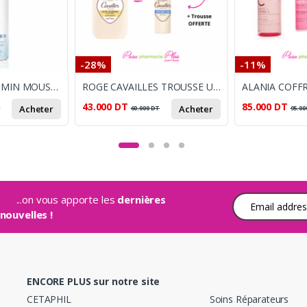
-28%
-11%
DERMEDIC MELUMIN MOUSSE NETTOYANTE 170ML
ROGE CAVAILLES TROUSSE UHT CREME LAVANTE+DEO 20ML OFFERT
43.000
DT
85.000
DT
Acheter
Acheter
T
60.000
DT
95.00
...on vous apporte les
dernières
Adresse e-mail
nouvelles !
ENCORE PLUS sur notre site
CETAPHIL
Soins Réparateurs