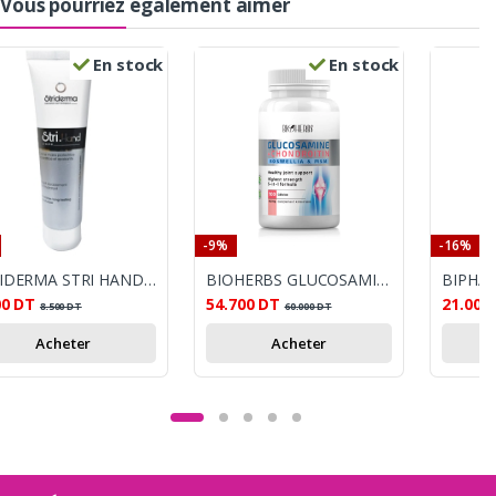
Vous pourriez également aimer
En stock
En stock
-9%
-16%
STRIDERMA STRI HAND CREME MAINS PROTECTRICE 100ML
BIOHERBS GLUCOSAMINE + CHONDROITON BT100 GELLULES
00
DT
54.700
DT
21.000
8.500
DT
60.000
DT
Acheter
Acheter