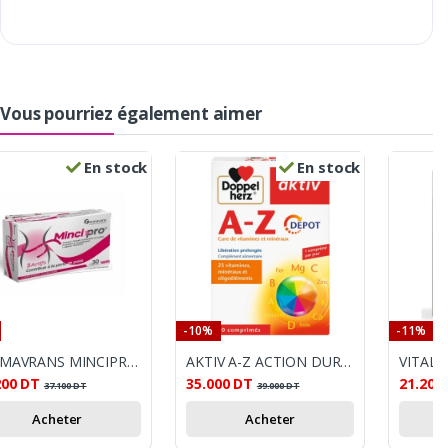
Vous pourriez également aimer
En stock
En stock
-10%
-11%
FARMAVRANS MINCIPRO BTE 30
AKTIV A-Z ACTION DURABLE 30 COMPRIMES
VITAL 
200
DT
35.000
DT
21.200
37.100
DT
39.000
DT
Acheter
Acheter