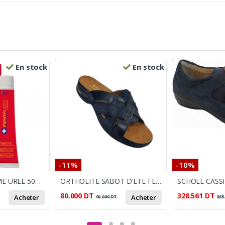
En stock
En stock
-11%
-10%
PENTA U50 CREME UREE 50% 30ML
ORTHOLITE SABOT D'ETE FEMME LAME bleu
80.000
DT
328.561
DT
Acheter
Acheter
T
90.000
DT
365