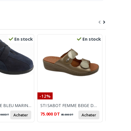
En stock
En stock
-12%
-18%
SCHOLL CASSIE BLEU MARINE P 38 38
STI SABOT FEMME BEIGE DORE
75.000
DT
21.000
DT
Acheter
Acheter
.068
DT
85.000
DT
2