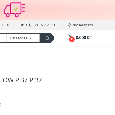
93 000
Tunis
+216 55 125 033
Nos magasins
0.000 DT
Catégories
0
OW P.37 P.37
T