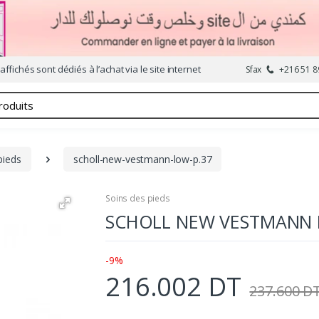
affichés sont dédiés à l’achat via le site internet
Sfax
+216 51 8
pieds
scholl-new-vestmann-low-p.37
Soins des pieds
SCHOLL NEW VESTMANN L
-9%
216.002 DT
237.600 D