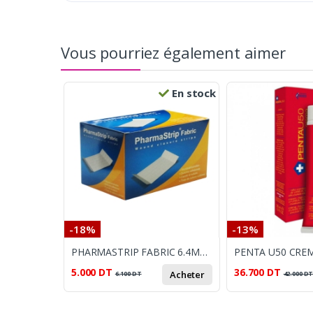
Vous pourriez également aimer
En stock
-18%
-13%
PHARMASTRIP FABRIC 6.4MM*102MM
5.000
DT
36.700
DT
Acheter
6.100
DT
42.000
D