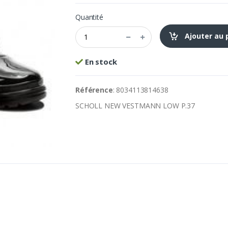
Quantité
Ajouter au 
En stock
Référence
: 8034113814638
SCHOLL NEW VESTMANN LOW P.37