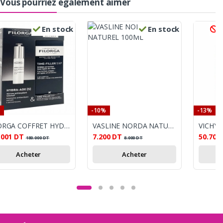
Vous pourriez également aimer
En stock
En stock
R
-10%
-13%
FILORGA COFFRET HYDRA SERUM+TIME FILLER CREME 30 ML OFFERT
VASLINE NORDA NATUREL 100ML
.001
DT
7.200
DT
50.700
180.000
DT
8.000
DT
Acheter
Acheter