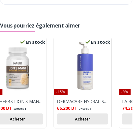
Vous pourriez également aimer
En stock
En stock
-15%
-9%
BIOHERBS LION S MANE BT 60 GEL
DERMACARE HYDRALISS BAUME INTENSIF 500ML
800
DT
66.200
DT
74.300
52.000
DT
77.600
DT
Acheter
Acheter