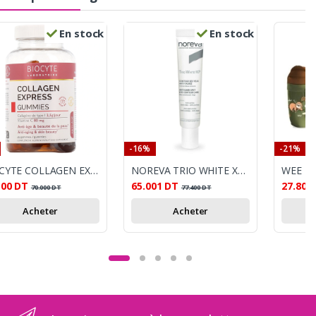
En stock
En stock
-16%
-21%
BIOCYTE COLLAGEN EXPRESS 45 GUMMIES
NOREVA TRIO WHITE XP CONTOUR DES YEUX 10ML
500
DT
65.001
DT
27.800
70.000
DT
77.400
DT
Acheter
Acheter