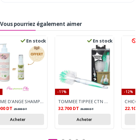
Vous pourriez également aimer
En stock
En stock
R
-11%
-12%
PLUME D'ANGE SHAMP DOUX 250ML+ PLUME D'ANGE LINIMENT OLEO-CALCAIRE 30ML OFFERT
TOMMEE TIPPEE CTN GOUPILLON MIXTE
000
DT
32.700
DT
22.100
25.000
DT
36.800
DT
Acheter
Acheter