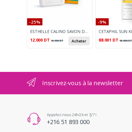
-25%
-9%
ESTHELLE CALINO SAVON DOUX 200GR
12.000
DT
88.001
DT
Acheter
16.000
DT
96.800
D
Inscrivez-vous à la newsletter
Appelez-nous 24h/24 et 7j/7 !
+216 51 893 000