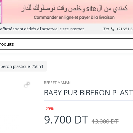
affichés sont dédiés à l’achat via le site internet
Sfax
+216 51 8
iberon-plastique-250ml
BEBE ET MAMAN
BABY PUR BIBERON PLAS
-25%
9.700 DT
13.000 DT