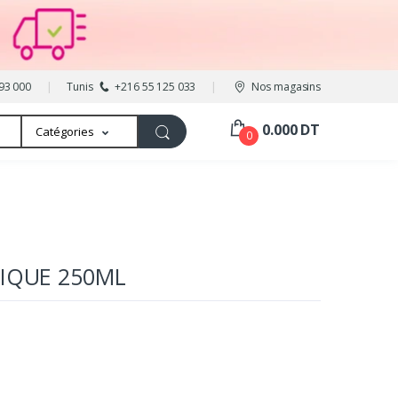
93 000
Tunis
+216 55 125 033
Nos magasins
0.000 DT
Catégories
0
TIQUE 250ML