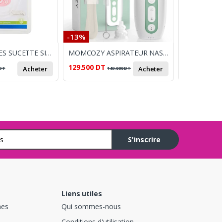
-13%
-11%
CANPOL BABIES SUCETTE SILICONE 6-18M ROSE FLOWERS
MOMCOZY ASPIRATEUR NASAL ELECTRIQUE
129.500
DT
28.500
DT
Acheter
Acheter
DT
149.000
DT
3
S'inscrire
Liens utiles
hes
Qui sommes-nous
Conditions d'utilisation