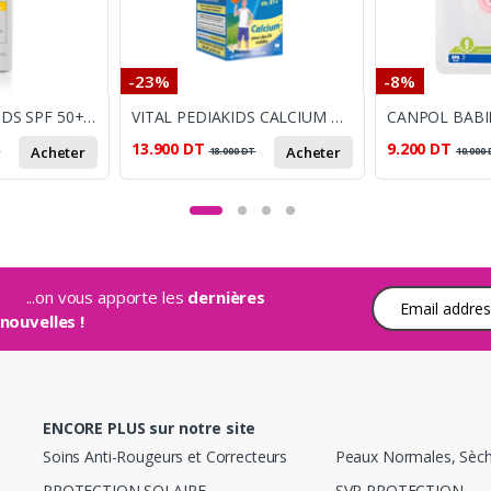
-23%
-8%
CETAPHIL SUN KIDS SPF 50+ 150 ML
VITAL PEDIAKIDS CALCIUM & VIT D3 150 ML
13.900
DT
9.200
DT
Acheter
Acheter
T
18.000
DT
10.000
...on vous apporte les
dernières
Adresse e-mail
nouvelles !
ENCORE PLUS sur notre site
Soins Anti-Rougeurs et Correcteurs
Peaux Normales, Sèc
PROTECTION SOLAIRE
SVR PROTECTION