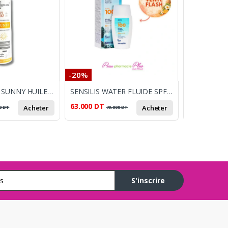
-20%
-13%
INNOVADERM SUNNY HUILE CHEVEUX SPF50 250ML
SENSILIS WATER FLUIDE SPF100 40ML
63.000
DT
70.000
DT
Acheter
Acheter
0
DT
79.000
DT
8
S'inscrire