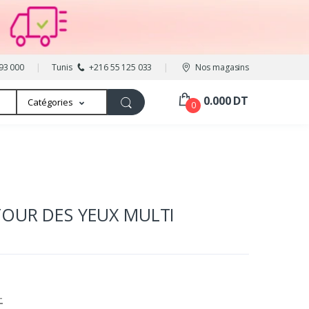
93 000
Tunis
+216 55 125 033
Nos magasins
0.000 DT
Catégories
0
TOUR DES YEUX MULTI
T