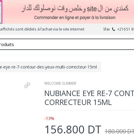
affichés sont dédiés à l’achat via le site internet
Sfax
+216 51 8
e-eye-re-7-contour-des-yeux-multi-correcteur-15ml
WELCOME SUMMER
NUBIANCE EYE RE-7 CON
CORRECTEUR 15ML
-13%
156.800 DT
180.000 D