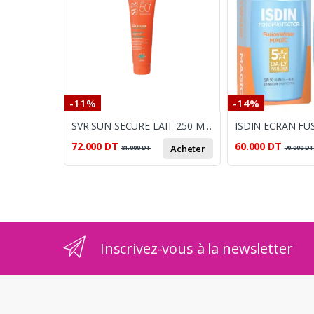
-11%
-14%
SVR SUN SECURE LAIT 250 ML SPF 50+
72.000
DT
60.000
DT
Acheter
81.000
DT
70.000
D
Inscrivez-vous à la newsletter