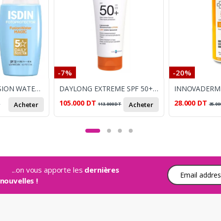
-7%
-20%
ISDIN ECRAN FUSION WATER INVISIBLE FLUIDE 50ML
DAYLONG EXTREME SPF 50+ LAIT SOLAIRE 200 ML
105.000
DT
28.000
DT
Acheter
Acheter
T
113.000
DT
35.00
...on vous apporte les
dernières
Adresse e-mail
nouvelles !