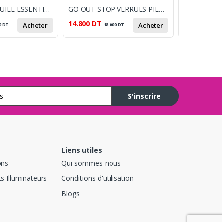
ALMAFLORE HUILE ESSENTIELLE DE ROMARIN 10ML
GO OUT STOP VERRUES PIEDS ET MAINS
14.800
DT
10.000
DT
Acheter
Acheter
0
DT
18.000
DT
1
S'inscrire
Liens utiles
ons
Qui sommes-nous
s Illuminateurs
Conditions d'utilisation
Blogs