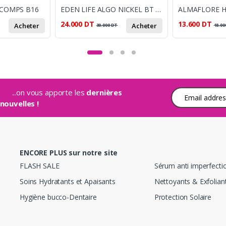
 COMPS B16
EDEN LIFE ALGO NICKEL BT 30
24.000
DT
13.600
DT
Acheter
Acheter
30.000
DT
18.00
...on vous apporte les
dernières
Adresse e-mail
nouvelles !
ENCORE PLUS sur notre site
FLASH SALE
Sérum anti imperfecti
Soins Hydratants et Apaisants
Nettoyants & Exfoliant
Hygiène bucco-Dentaire
Protection Solaire