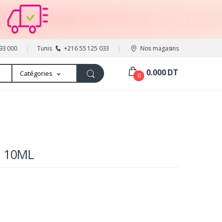
93 000
Tunis
+216 55 125 033
Nos magasins
0.000 DT
Catégories
0
N 10ML