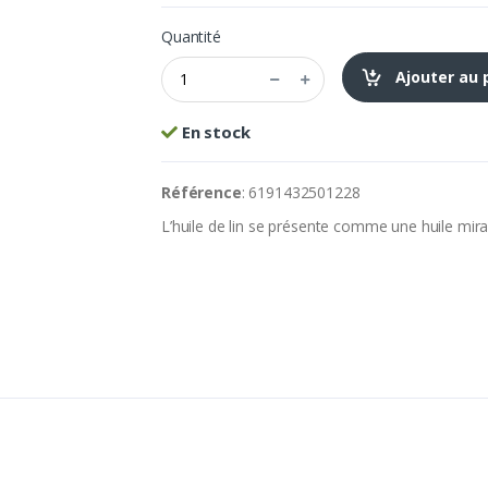
Quantité
Ajouter au 
En stock
Référence
: 6191432501228
L’huile de lin se présente comme une huile mira