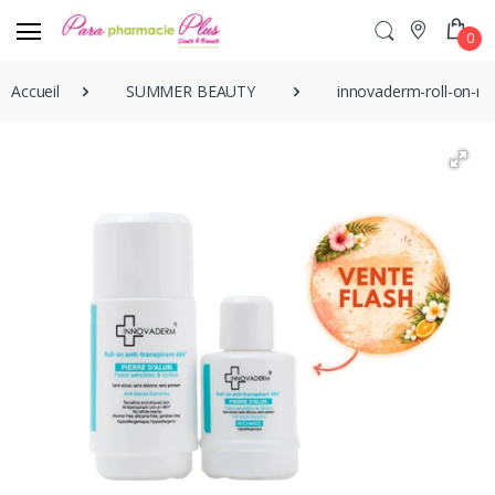
0
Accueil
SUMMER BEAUTY
innovaderm-roll-on-re