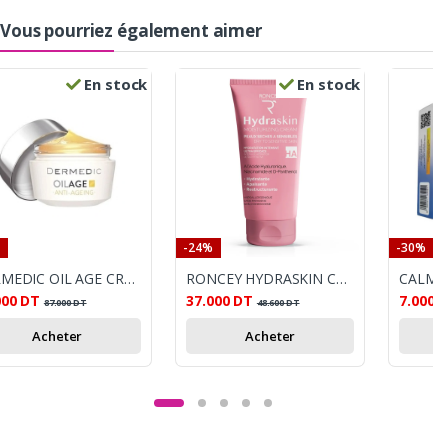
Vous pourriez également aimer
En stock
En stock
-24%
-30%
DERMEDIC OIL AGE CREME DU JOUR NOURRISSANTE ANTI-AGE 50ML
RONCEY HYDRASKIN CREME HYDRATANTE PEAU SECHE 50ML
000
DT
37.000
DT
7.000
87.000
DT
48.600
DT
Acheter
Acheter