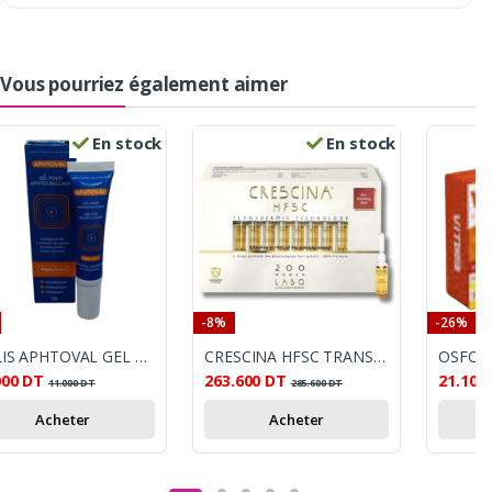
Vous pourriez également aimer
En stock
En stock
-8%
-26%
HOLIS APHTOVAL GEL POUR APHTES BUCCAUX 15G
CRESCINA HFSC TRANSDERMIQUE (REPOUSSE) 200 FEMME 20 AMPOULES
OSFOR 
000
DT
263.600
DT
21.100
11.000
DT
285.600
DT
Acheter
Acheter