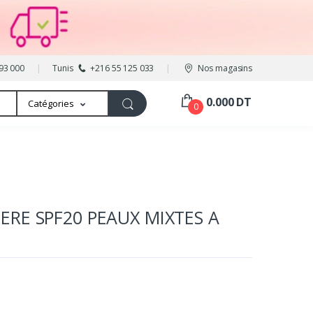
93 000
Tunis
+216 55 125 033
Nos magasins
0.000 DT
Catégories
0
RE SPF20 PEAUX MIXTES A