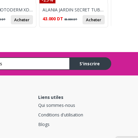
BIODERMA PHOTODERM XDEFENSE ULRA FLUIDE 02 SPF50
ALANIA JARDIN SECRET TUBEREUSE DOREE EAU PARFUMEE100ML
43.000
DT
15.200
DT
Acheter
Acheter
0
DT
55.800
DT
2
S'inscrire
Liens utiles
Qui sommes-nous
Conditions d'utilisation
Blogs