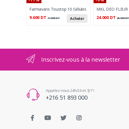
Farmavans Toustop 10 Gélules
9.600
DT
24.000
DT
Acheter
11.500
DT
26.500
D
Inscrivez-vous à la newsletter
Appelez-nous 24h/24 et 7j/7 !
+216 51 893 000