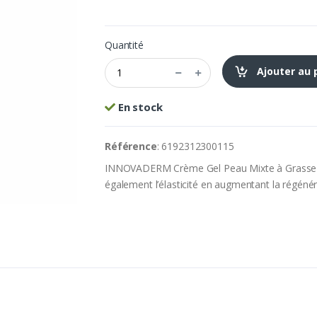
Quantité
Ajouter au 
En stock
Référence
: 6192312300115
INNOVADERM Crème Gel Peau Mixte à Grasse ré
également l’élasticité en augmentant la régénéra