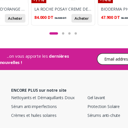
MKL DEO FLEUR D'ORANGE BIO ROLL-ON 50ML
LA ROCHE POSAY CREME DERMALLERGO 40ML
84.000
DT
47.900
DT
Acheter
Acheter
T
94.500
DT
56.00
...on vous apporte les
dernières
Adresse e-mail
nouvelles !
ENCORE PLUS sur notre site
Nettoyants et Démaquillants Doux
Gel lavant
Sérum anti imperfections
Protection Solaire
Crèmes et huiles solaires
Sérums anti-chute