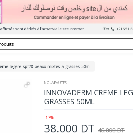
affichés sont dédiés à l’achat via le site internet
Sfax
+216 51 8
eme-legere-spf20-peaux-mixtes-a-grasses-50ml
NOUVEAUTES
INNOVADERM CREME LEGE
GRASSES 50ML
-17%
38.000 DT
46.000 DT