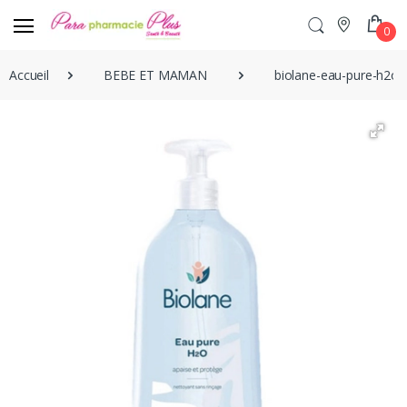
0
Accueil
BEBE ET MAMAN
biolane-eau-pure-h2o