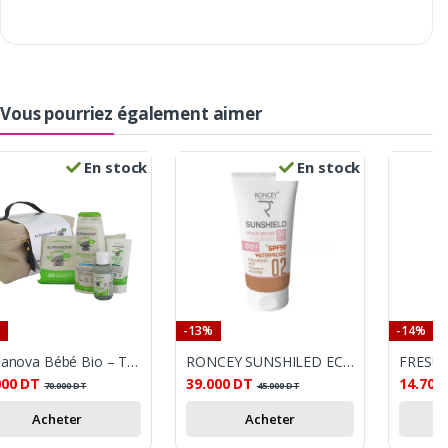
Vous pourriez également aimer
En stock
En stock
-13%
-14%
Alphanova Bébé Bio – Trousse de maternité (Vanity bébé)
RONCEY SUNSHILED ECRAN PEUX SECHE 0.2 SP50+
000
DT
39.000
DT
14.700
70.000
DT
45.000
DT
Acheter
Acheter