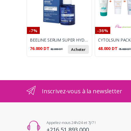
-7%
-36%
BEELINE SERUM SUPER HYDRATING 30ML
76.000
DT
48.000
DT
Acheter
82.000
DT
75.000
D
Inscrivez-vous à la newsletter
Appelez-nous 24h/24 et 7j/7 !
+216 51 893 000