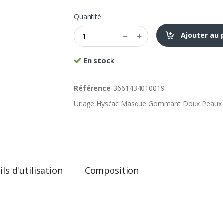
Quantité
Ajouter au 
En stock
Référence
: 3661434010019
Uriage Hyséac Masque Gommant Doux Peaux 
ls d'utilisation
Composition