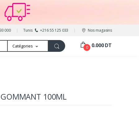
93 000
Tunis
+216 55 125 033
Nos magasins
0.000 DT
Catégories
0
E GOMMANT 100ML