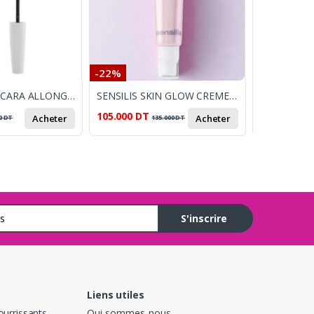
-22%
-8%
EYE CARE MASCARA ALLONGEANT NOIR
SENSILIS SKIN GLOW CREME 50ML
105.000
DT
35.700
DT
Acheter
Acheter
0
DT
135.000
DT
3
S'inscrire
Liens utiles
ourrissants
Qui sommes-nous