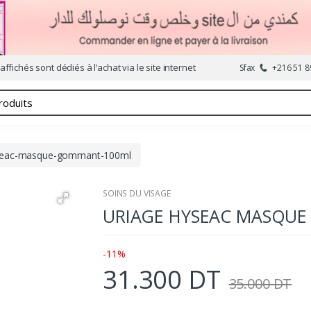
affichés sont dédiés à l’achat via le site internet
Sfax
+216 51 8
yseac-masque-gommant-100ml
SOINS DU VISAGE
URIAGE HYSEAC MASQU
-11%
31.300 DT
35.000 DT