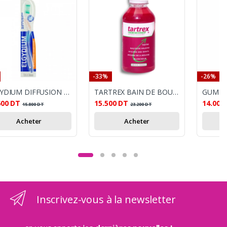
-33%
-26%
ELGYDIUM DIFFUSION BROSSE A DENTS MEDIUM
TARTREX BAIN DE BOUCHE AUX HUILES ESSENTIELLES 250 ML
GUM FI
600
DT
15.500
DT
14.000
15.800
DT
23.200
DT
Acheter
Acheter
Inscrivez-vous à la newsletter