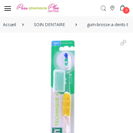
0
Accueil
SOIN DENTAIRE
gum-brosse-a-dents-tec