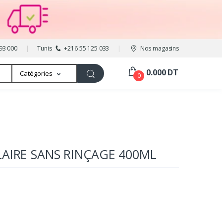
93 000
Tunis
+216 55 125 033
Nos magasins
0.000 DT
Catégories
0
LAIRE SANS RINÇAGE 400ML