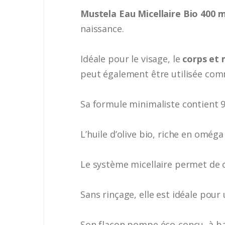
Mustela Eau Micellaire Bio 400 
naissance.
Idéale pour le visage, le
corps et 
peut également être utilisée com
Sa formule minimaliste contient 99
L’huile d’olive bio, riche en oméga
Le système micellaire permet de ca
Sans rinçage, elle est idéale pour
Son flacon pompe éco-conçu, à base