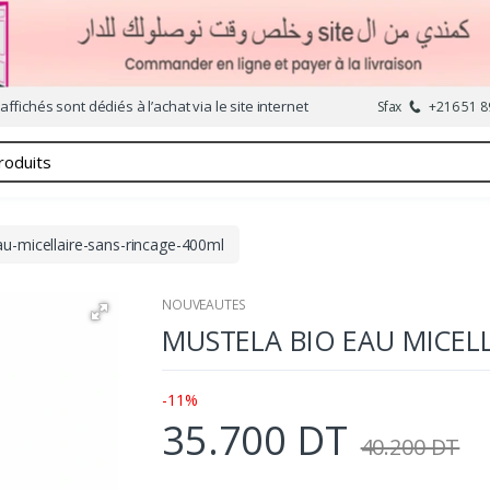
affichés sont dédiés à l’achat via le site internet
Sfax
+216 51 8
u-micellaire-sans-rincage-400ml
NOUVEAUTES
MUSTELA BIO EAU MICEL
-11%
35.700 DT
40.200 DT