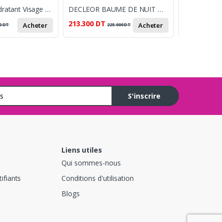
Auracy Lait Hydratant Visage & Corps – Lavande & Bois Sacré, 400 ml (Full Moon)
DECLEOR BAUME DE NUIT MAGNOLIA BLANC 15ML
213.300
DT
46.900
DT
Acheter
Acheter
0
DT
225.000
DT
5
S'inscrire
Liens utiles
Qui sommes-nous
ifiants
Conditions d'utilisation
Blogs