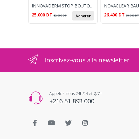
INNOVADERM STOP BOUTON ACNEBAK
25.000
DT
26.400
DT
Acheter
32.000
DT
30.000
D
Inscrivez-vous à la newsletter
Appelez-nous 24h/24 et 7j/7 !
+216 51 893 000