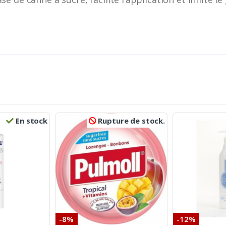
En stock
Rupture de stock.
-8%
-12%