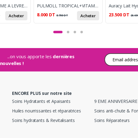
NOVACLEAR BAUME A LEVRES ECLAIRCISSANT SPF50
PULMOLL TROPICAL+VITAMINS 45GR
8.000
DT
23.500
DT
Acheter
Acheter
T
8.700
DT
26.60
...on vous apporte les
dernières
Adresse e-mail
nouvelles !
ENCORE PLUS sur notre site
Soins Hydratants et Apaisants
9 EME ANNIVERSAIRE
Huiles nourrissantes et réparatrices
Soins anti-chute & Fort
Soins hydratants & Revitalisants
Soins Réparateurs