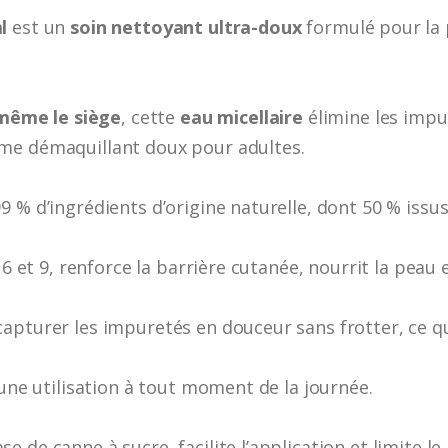
ml
est un
soin nettoyant ultra-doux
formulé pour la 
même le siège
, cette
eau micellaire
élimine les impu
me démaquillant doux pour adultes.
 % d’ingrédients d’origine naturelle, dont 50 % issus 
 6 et 9, renforce la barrière cutanée, nourrit la peau 
pturer les impuretés en douceur sans frotter, ce qui 
 une utilisation à tout moment de la journée.
 de canne à sucre, facilite l’application et limite le 