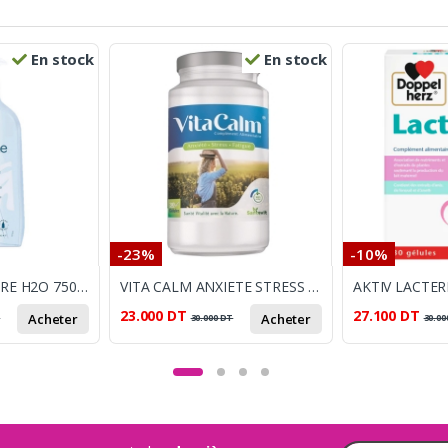
En stock
En stock
-23%
-10%
BIOLANE EAU PURE H2O 750ML
VITA CALM ANXIETE STRESS FATIGUE BT 30 GELLULES
AKTIV LACTER
23.000
DT
27.100
DT
Acheter
Acheter
T
30.000
DT
30.00