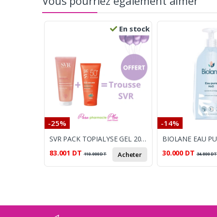
Vous pourriez également aimer
En stock
-25%
-14%
SVR PACK TOPIALYSE GEL 200ML + SUN SECURE ECRAN+ TROUSSE OFFERT
83.001
DT
30.000
DT
Acheter
110.000
DT
34.800
D