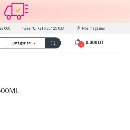
93 000
Tunis
+216 55 125 033
Nos magasins
0.000 DT
Catégories
0
500ML