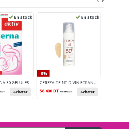
En stock
En stock
-8%
-10%
NA 30 GELULES
CEREZA TEINT DIVIN ECRAN MINERAL BEIGE NATUREL SPF50+
NIP BIBER
56.400
DT
12.420
DT
Acheter
Acheter
0
DT
61.100
DT
1