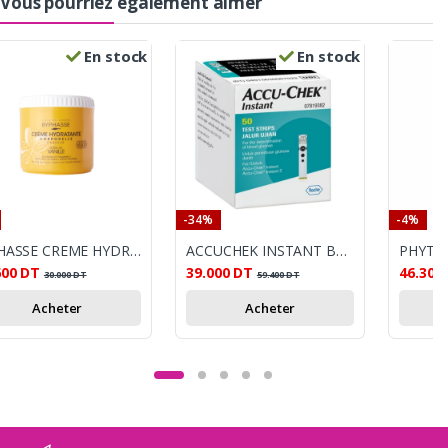
Vous pourriez également aimer
En stock
En stock
-34%
-4%
BIPHASSE CREME HYDRATANTE CORPS VANILLE 500ML
ACCUCHEK INSTANT BANDELETTES REACTIVES BOITE DE 50
600
DT
39.000
DT
46.300
30.000
DT
59.400
DT
Acheter
Acheter