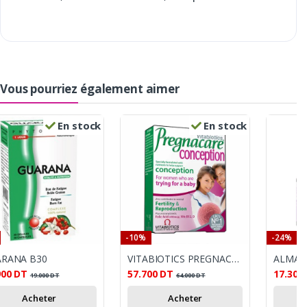
Vous pourriez également aimer
En stock
En stock
-10%
-24%
RANA B30
VITABIOTICS PREGNACARE CONCEPTION BT 30 PACK 1+2
900
DT
57.700
DT
17.300
19.000
DT
64.000
DT
Acheter
Acheter