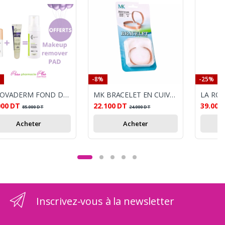
-8%
-25%
INNOVADERM FOND DE TEINT FLUID 01 30ML SPF50+BEAUTYLIPS BAUME SPF20 MOUSSE NETTOYANTE 150ML OFFERTE
MK BRACELET EN CUIVRE TAILLE S
000
DT
22.100
DT
39.000
85.000
DT
24.000
DT
Acheter
Acheter
Inscrivez-vous à la newsletter