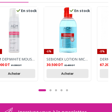
En stock
En stock
-6%
-8%
ACM DEPIWHITE MOUSSE NETTOYANTE ECLAIRCISSANTE 200ML
SEBIONEX LOTION MICELLARE 250 ML
000
DT
30.500
DT
67.200
61.900
DT
32.400
DT
Acheter
Acheter