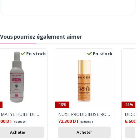
Vous pourriez également aimer
En stock
En stock
-13%
-26%
RHUMATYL HUILE DE MASSAGE 100ML
NUXE PRODIGIEUSE ROLLON 60ML
400
DT
72.300
DT
6.600
16.000
DT
83.000
DT
Acheter
Acheter