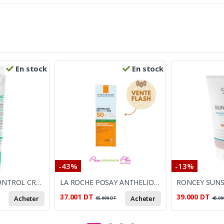
En stock
En stock
-43%
-13%
TOPICREM AC CONTROL CRÈME HYDRATANTE
LA ROCHE POSAY ANTHELIOS UVMUNE 400 OIL CONTROL GEL CREME INVISIBLE SPF50+, 50ML
37.001
DT
39.000
DT
Acheter
Acheter
T
65.000
DT
45.00