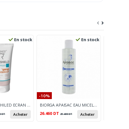
En stock
En stock
-10%
-17%
RONCEY SUNSHILED ECRAN PEUX MIXTE INVISIBLE SPF 50+
BIORGA APAISAC EAU MICELLAIRE 200ML BIORGA
26.460
DT
15.000
DT
Acheter
Acheter
0
DT
29.400
DT
1