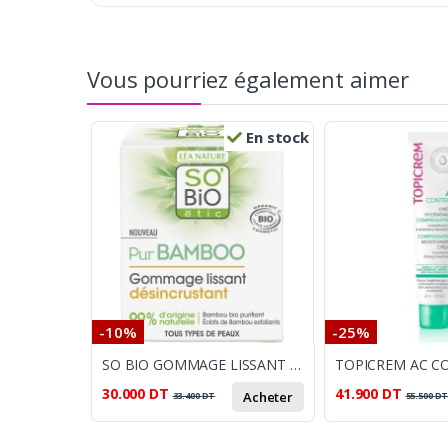
Vous pourriez également aimer
En stock
-10%
-25%
SO BIO GOMMAGE LISSANT DESINCRUTANT 50ML
30.000
DT
41.900
DT
Acheter
33.400
DT
55.500
D