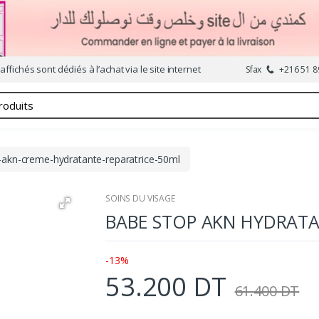
affichés sont dédiés à l’achat via le site internet
Sfax
+216 51 8
-akn-creme-hydratante-reparatrice-50ml
SOINS DU VISAGE
BABE STOP AKN HYDRATA
-13%
53.200 DT
61.400 DT