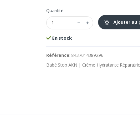
Quantité
Ajouter au 
En stock
Référence
: 8437014389296
Babé Stop AKN | Crème Hydratante Réparatri