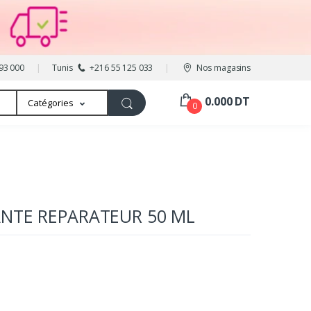
93 000
Tunis
+216 55 125 033
Nos magasins
0.000 DT
Catégories
0
NTE REPARATEUR 50 ML