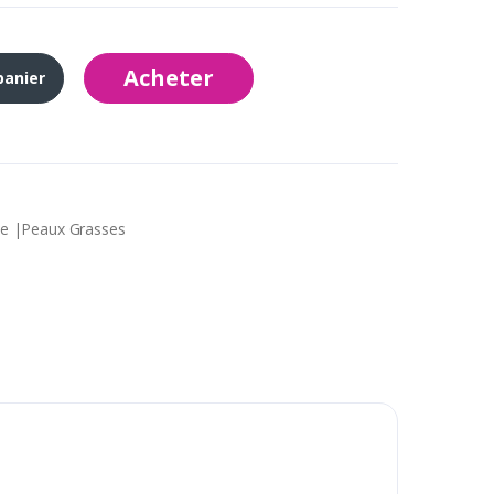
Acheter
panier
ce |Peaux Grasses