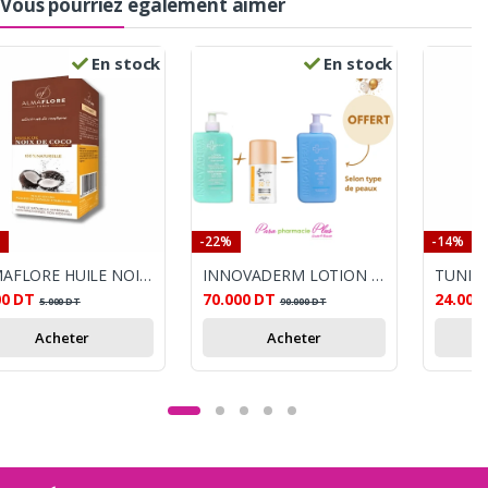
Vous pourriez également aimer
En stock
En stock
-22%
-14%
ALMAFLORE HUILE NOIX DE COCO 10ML
INNOVADERM LOTION HYDRATANTE 380ML+INNOVADERM Fond de Teint FLUID MINERAL SPF50+INNOVADERM GEL NETTOYANT OFFERTE
TUNIPL
00
DT
70.000
DT
24.000
5.000
DT
90.000
DT
Acheter
Acheter