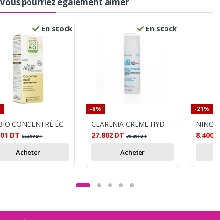
Vous pourriez également aimer
En stock
En stock
-8%
-21%
SO BIO CONCENTRÉ ÉCLAT ANTI-TACHES 40ML
CLARENIA CREME HYDRATANTE LEGERE HB3 50ML
001
DT
27.802
DT
8.400
55.600
DT
30.200
DT
Acheter
Acheter