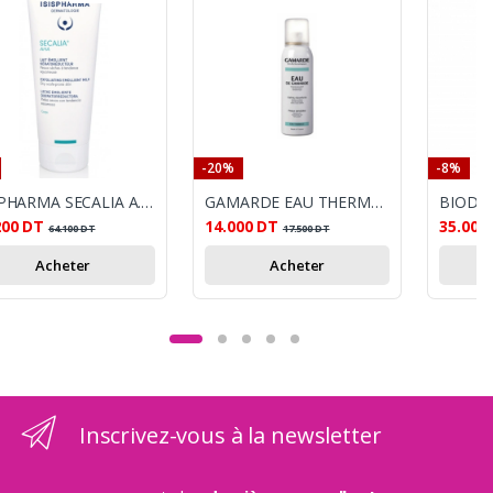
-20%
-8%
ISISPHARMA SECALIA A.H.A LAIT ÉMOLLIENT 200ML
GAMARDE EAU THERMALE PEAUX SENSIBLES 100 ML
200
DT
14.000
DT
35.000
64.100
DT
17.500
DT
Acheter
Acheter
Inscrivez-vous à la newsletter